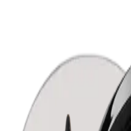
Acquista tutto
Occhi
Labbra
Viso
Accessori
Tester colore
Set
Informazioni
Chi siamo
Contatti