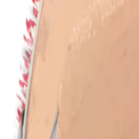
it
Home
/
Collezioni
/
Tutti i prodotti