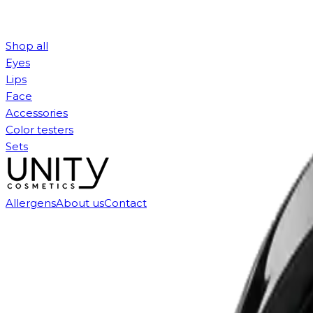
Shop all
Eyes
Lips
Face
Accessories
Color testers
Sets
Allergens
About us
Contact