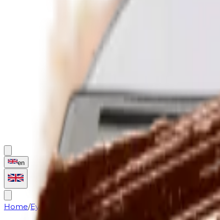
en
Home
/
Eye primer
/
Eye primer
/
Eye primer | Palette