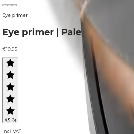
Eye primer
Eye primer | Palette
€19,95
4.5
(
8
)
Incl. VAT